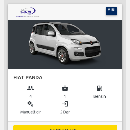
MINI
FIAT PANDA
group
business_center
local_gas_station
4
1
Bensin
miscellaneous_services
login
Manuelt gir
5 Dør