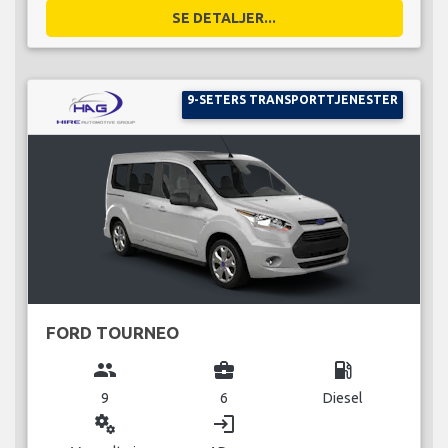
SE DETALJER...
9-SETERS TRANSPORTTJENESTER
FORD TOURNEO
group
business_center
local_gas_station
9
6
Diesel
miscellaneous_services
login