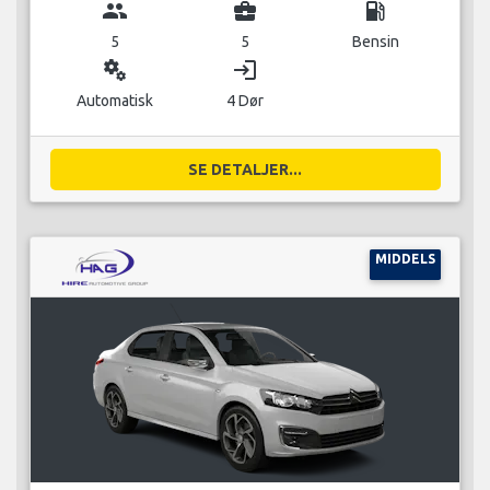
group
business_center
local_gas_station
5
5
Bensin
miscellaneous_services
login
Automatisk
4 Dør
SE DETALJER...
MIDDELS