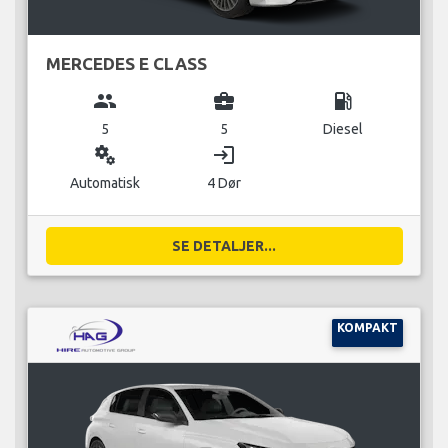
MERCEDES E CLASS
group
business_center
local_gas_station
5
5
Diesel
miscellaneous_services
login
Automatisk
4 Dør
SE DETALJER...
KOMPAKT