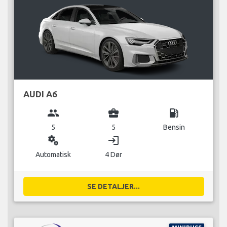
AUDI A6
group
business_center
local_gas_station
5
5
Bensin
miscellaneous_services
login
Automatisk
4 Dør
SE DETALJER...