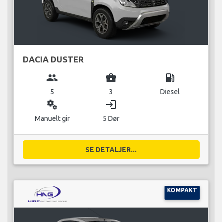
DACIA DUSTER
group
business_center
local_gas_station
5
3
Diesel
miscellaneous_services
login
Manuelt gir
5 Dør
SE DETALJER...
KOMPAKT