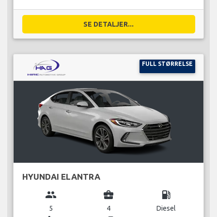
SE DETALJER...
FULL STØRRELSE
HYUNDAI ELANTRA
group
business_center
local_gas_station
5
4
Diesel