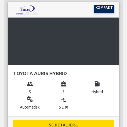
KOMPAKT
TOYOTA AURIS HYBRID
group
business_center
local_gas_station
5
3
Hybrid
miscellaneous_services
login
Automatisk
5 Dør
SE DETALJER...