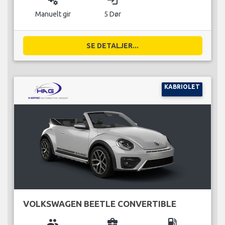
miscellaneous_services
login
Manuelt gir
5 Dør
SE DETALJER...
KABRIOLET
VOLKSWAGEN BEETLE CONVERTIBLE
group
business_center
local_gas_station