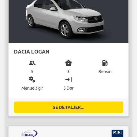
DACIA LOGAN
group
business_center
local_gas_station
5
3
Bensin
miscellaneous_services
login
Manuelt gir
5 Dør
SE DETALJER...
MINI