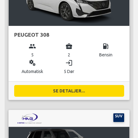
PEUGEOT 308
group
business_center
local_gas_station
5
2
Bensin
miscellaneous_services
login
Automatisk
5 Dør
SE DETALJER...
SUV