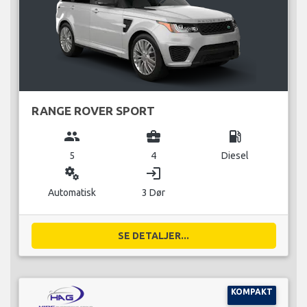
RANGE ROVER SPORT
group
business_center
local_gas_station
5
4
Diesel
miscellaneous_services
login
Automatisk
3 Dør
SE DETALJER...
KOMPAKT