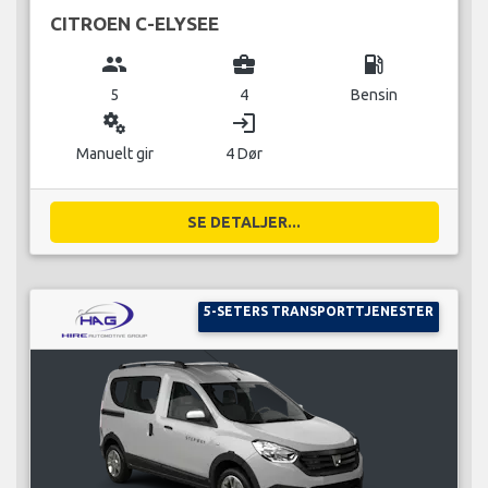
CITROEN C-ELYSEE
group
business_center
local_gas_station
5
4
Bensin
miscellaneous_services
login
Manuelt gir
4 Dør
SE DETALJER...
5-SETERS TRANSPORTTJENESTER