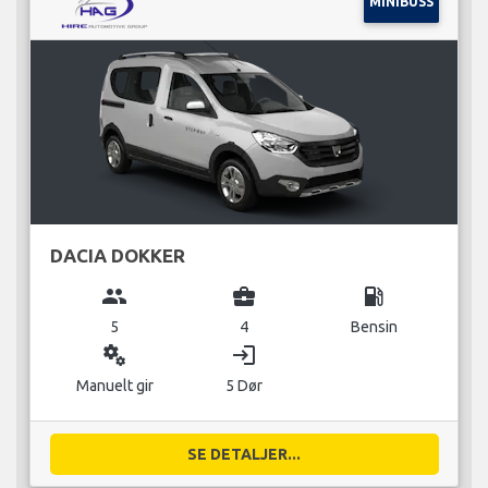
MINIBUSS
DACIA DOKKER
group
business_center
local_gas_station
5
4
Bensin
miscellaneous_services
login
Manuelt gir
5 Dør
SE DETALJER...