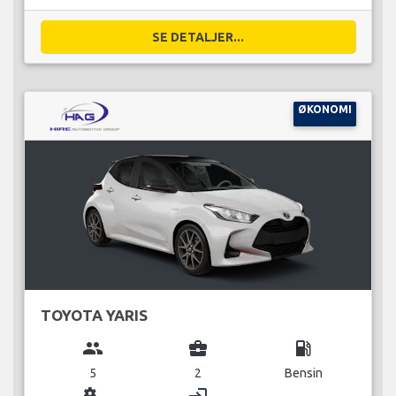
SE DETALJER...
ØKONOMI
TOYOTA YARIS
group
business_center
local_gas_station
5
2
Bensin