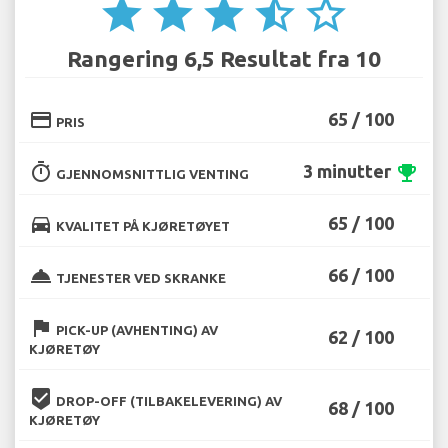
star
star
star
star_half
star_border
Rangering 6,5 Resultat fra 10
credit_card
65 / 100
PRIS
timer
3 minutter
emoji_events
GJENNOMSNITTLIG VENTING
directions_car
65 / 100
KVALITET PÅ KJØRETØYET
room_service
66 / 100
TJENESTER VED SKRANKE
flag
PICK-UP (AVHENTING) AV
62 / 100
KJØRETØY
beenhere
DROP-OFF (TILBAKELEVERING) AV
68 / 100
KJØRETØY