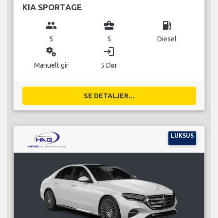
KIA SPORTAGE
group
business_center
local_gas_station
5
5
Diesel
miscellaneous_services
login
Manuelt gir
5 Dør
SE DETALJER...
LUKSUS