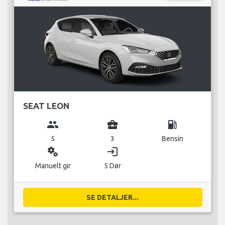
SEAT LEON
group
business_center
local_gas_station
5
3
Bensin
miscellaneous_services
login
Manuelt gir
5 Dør
SE DETALJER...