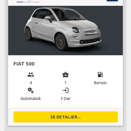
FIAT 500
group
business_center
local_gas_station
4
1
Bensin
miscellaneous_services
login
Automatisk
3 Dør
SE DETALJER...