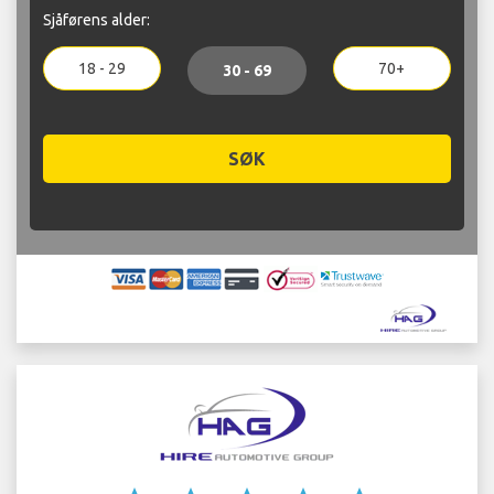
Sjåførens alder:
18 - 29
70+
30 - 69
SØK