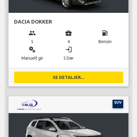
DACIA DOKKER
group
business_center
local_gas_station
5
4
Bensin
miscellaneous_services
login
Manuelt gir
5 Dør
SE DETALJER...
SUV