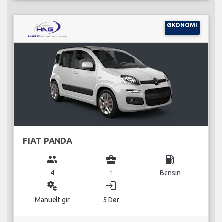
ØKONOMI
FIAT PANDA
group
business_center
local_gas_station
4
1
Bensin
miscellaneous_services
login
Manuelt gir
5 Dør