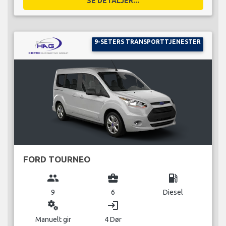
SE DETALJER...
9-SETERS TRANSPORTTJENESTER
FORD TOURNEO
group
business_center
local_gas_station
9
6
Diesel
miscellaneous_services
login
Manuelt gir
4 Dør