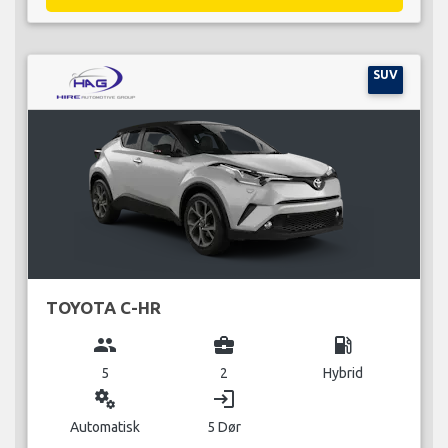
SUV
TOYOTA C-HR
group
business_center
local_gas_station
5
2
Hybrid
miscellaneous_services
login
Automatisk
5 Dør