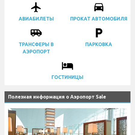
airplanemode_active
drive_eta
АВИАБИЛЕТЫ
ПРОКАТ АВТОМОБИЛЯ
airport_shuttle
local_parking
ТРАНСФЕРЫ В
ПАРКОВКА
АЭРОПОРТ
local_hotel
ГОСТИНИЦЫ
Полезная информация о Аэропорт Sale