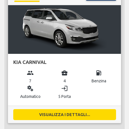
KIA CARNIVAL
group
business_center
local_gas_station
7
4
Benzina
miscellaneous_services
login
Automatico
5 Porta
VISUALIZZA I DETTAGLI...