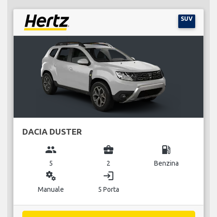
SUV
DACIA DUSTER
group
business_center
local_gas_station
5
2
Benzina
miscellaneous_services
login
Manuale
5 Porta