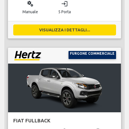
miscellaneous_services
login
Manuale
5 Porta
VISUALIZZA I DETTAGLI...
FURGONE COMMERCIALE
FIAT FULLBACK