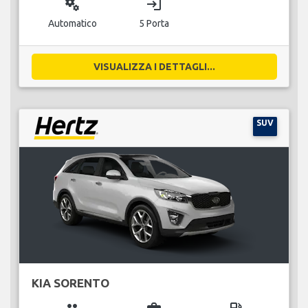
miscellaneous_services
login
Automatico
5 Porta
VISUALIZZA I DETTAGLI...
SUV
KIA SORENTO