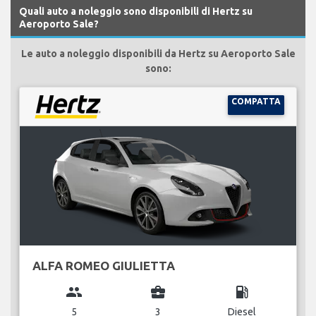
Quali auto a noleggio sono disponibili di Hertz su
Aeroporto Sale?
Le auto a noleggio disponibili da Hertz su Aeroporto Sale
sono:
COMPATTA
ALFA ROMEO GIULIETTA
group
business_center
local_gas_station
5
3
Diesel