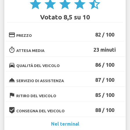
star
star
star
star
star_half
Votato 8,5 su 10
credit_card
82 / 100
PREZZO
timer
23 minuti
ATTESA MEDIA
directions_car
86 / 100
QUALITÀ DEL VEICOLO
room_service
87 / 100
SERVIZIO DI ASSISTENZA
flag
85 / 100
RITIRO DEL VEICOLO
beenhere
88 / 100
CONSEGNA DEL VEICOLO
Nel terminal