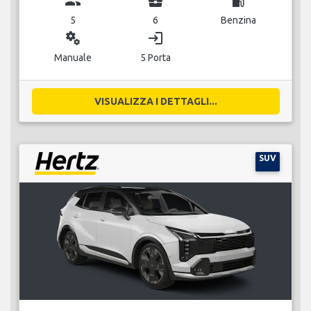
group
business_center
local_gas_station
5
6
Benzina
miscellaneous_services
login
Manuale
5 Porta
VISUALIZZA I DETTAGLI...
SUV