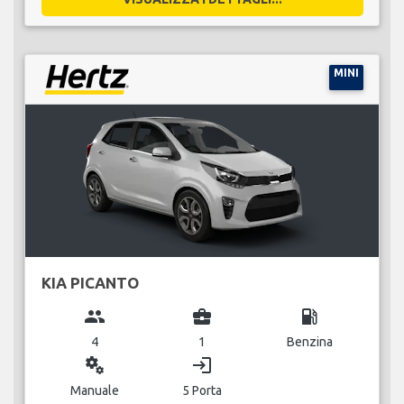
MINI
KIA PICANTO
group
business_center
local_gas_station
4
1
Benzina
miscellaneous_services
login
Manuale
5 Porta