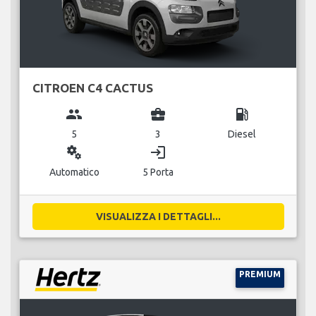
CITROEN C4 CACTUS
group
business_center
local_gas_station
5
3
Diesel
miscellaneous_services
login
Automatico
5 Porta
VISUALIZZA I DETTAGLI...
PREMIUM