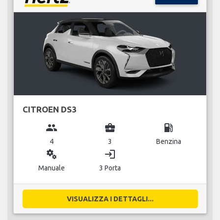
CITROEN DS3
group
business_center
local_gas_station
4
3
Benzina
miscellaneous_services
login
Manuale
3 Porta
VISUALIZZA I DETTAGLI...