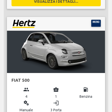
VISUALIZZA I DETTAGLI...
MINI
FIAT 500
group
business_center
local_gas_station
4
1
Benzina
miscellaneous_services
login
Manuale
3 Porta