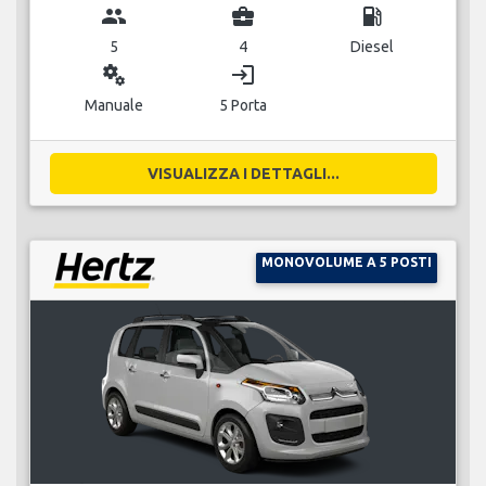
group
business_center
local_gas_station
5
4
Diesel
miscellaneous_services
login
Manuale
5 Porta
VISUALIZZA I DETTAGLI...
MONOVOLUME A 5 POSTI