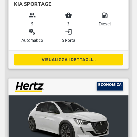
KIA SPORTAGE
group
business_center
local_gas_station
5
3
Diesel
miscellaneous_services
login
Automatico
5 Porta
VISUALIZZA I DETTAGLI...
ECONOMICA