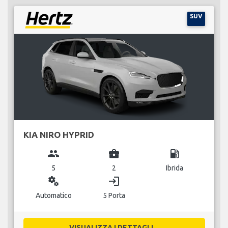
SUV
KIA NIRO HYPRID
group
business_center
local_gas_station
5
2
Ibrida
miscellaneous_services
login
Automatico
5 Porta
VISUALIZZA I DETTAGLI...