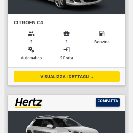
CITROEN C4
group
business_center
local_gas_station
5
2
Benzina
miscellaneous_services
login
Automatico
5 Porta
VISUALIZZA I DETTAGLI...
COMPATTA