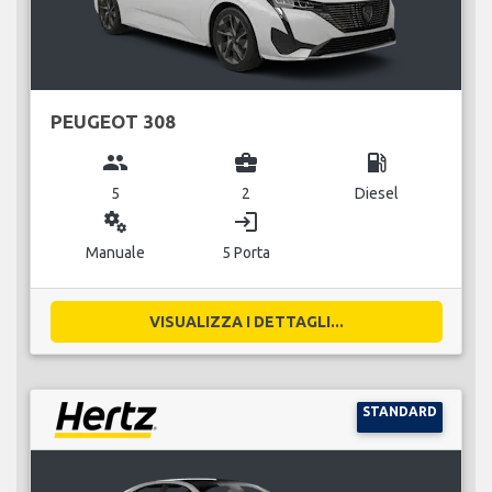
PEUGEOT 308
group
business_center
local_gas_station
5
2
Diesel
miscellaneous_services
login
Manuale
5 Porta
VISUALIZZA I DETTAGLI...
STANDARD