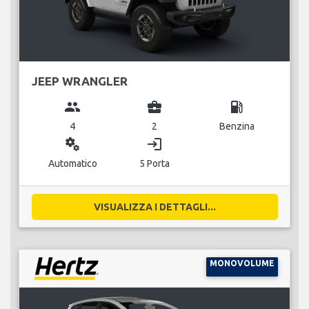
JEEP WRANGLER
group
business_center
local_gas_station
4
2
Benzina
miscellaneous_services
login
Automatico
5 Porta
VISUALIZZA I DETTAGLI...
MONOVOLUME