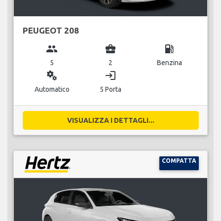
PEUGEOT 208
group
business_center
local_gas_station
5
2
Benzina
miscellaneous_services
login
Automatico
5 Porta
VISUALIZZA I DETTAGLI...
COMPATTA