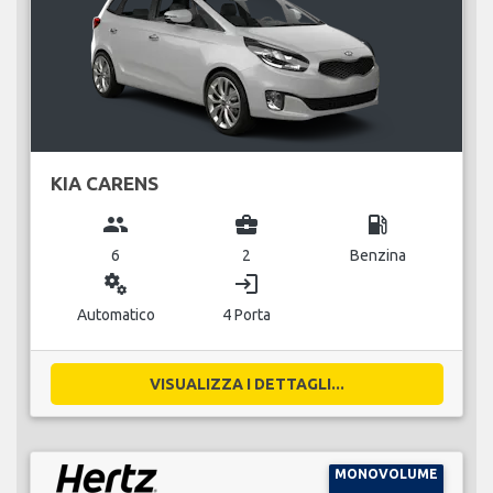
KIA CARENS
group
business_center
local_gas_station
6
2
Benzina
miscellaneous_services
login
Automatico
4 Porta
VISUALIZZA I DETTAGLI...
MONOVOLUME