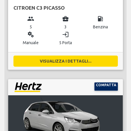
CITROEN C3 PICASSO
group
business_center
local_gas_station
5
3
Benzina
miscellaneous_services
login
Manuale
5 Porta
VISUALIZZA I DETTAGLI...
COMPATTA