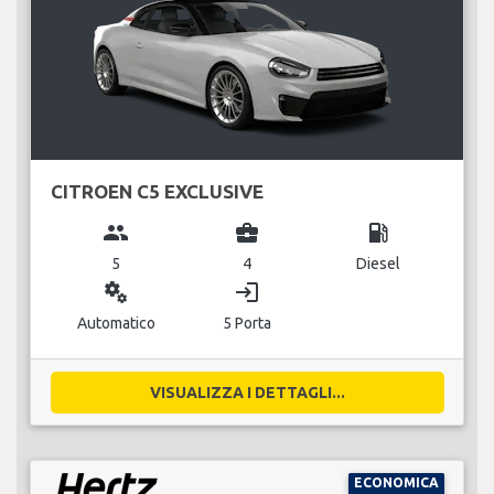
CITROEN C5 EXCLUSIVE
group
business_center
local_gas_station
5
4
Diesel
miscellaneous_services
login
Automatico
5 Porta
VISUALIZZA I DETTAGLI...
ECONOMICA