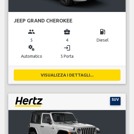
JEEP GRAND CHEROKEE
group
business_center
local_gas_station
5
4
Diesel
miscellaneous_services
login
Automatico
5 Porta
VISUALIZZA I DETTAGLI...
SUV