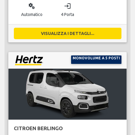
miscellaneous_services
login
Automatico
4 Porta
VISUALIZZA I DETTAGLI...
MONOVOLUME A 5 POSTI
CITROEN BERLINGO