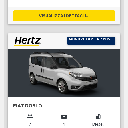
VISUALIZZA I DETTAGLI...
MONOVOLUME A 7 POSTI
FIAT DOBLO
group
business_center
local_gas_station
7
1
Diesel