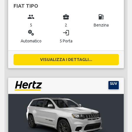
FIAT TIPO
group
business_center
local_gas_station
5
2
Benzina
miscellaneous_services
login
Automatico
5 Porta
VISUALIZZA I DETTAGLI...
SUV