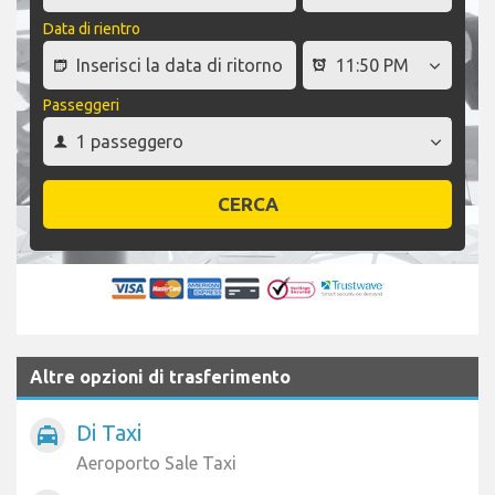
Data di rientro
Passeggeri
CERCA
Altre opzioni di trasferimento
Di Taxi
local_taxi
Aeroporto Sale Taxi