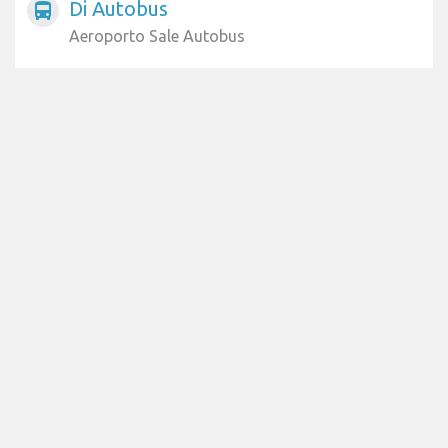
Di Autobus
directions_bus
Aeroporto Sale Autobus