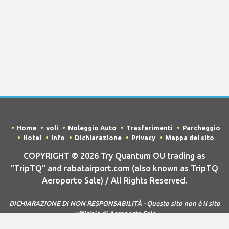
Home
voli
Noleggio Auto
Trasferimenti
Parcheggio
Hotel
Info
Dichiarazione
Privacy
Mappa del sito
COPYRIGHT © 2026 Try Quantum OU trading as
"TripTQ" and rabatairport.com (also known as TripTQ
Aeroporto Sale) / All Rights Reserved.
DICHIARAZIONE DI NON RESPONSABILITÀ - Questo sito non è il sito
ufficiale di Aeroporto Sale