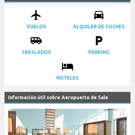
airplanemode_active
drive_eta
VUELOS
ALQUILER DE COCHES
airport_shuttle
local_parking
TRASLADOS
PARKING
local_hotel
HOTELES
Información útil sobre Aeropuerto de Sale