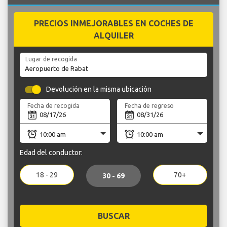
PRECIOS INMEJORABLES EN COCHES DE
ALQUILER
Lugar de recogida
Devolución en la misma ubicación
Fecha de recogida
Fecha de regreso
Edad del conductor:
18 - 29
70+
30 - 69
BUSCAR