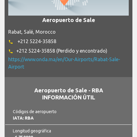
Aeropuerto de Sale
Rabat, Salé, Morocco
+212 5224-35858
phone
+212 5224-35858 (Perdido y encontrado)
phone
https://www.onda.ma/en/Our-Airports/Rabat-Sale-
Airport
Aeropuerto de Sale - RBA
INFORMACIÓN ÚTIL
Códigos de aeropuerto
IATA: RBA
Longitud geográfica