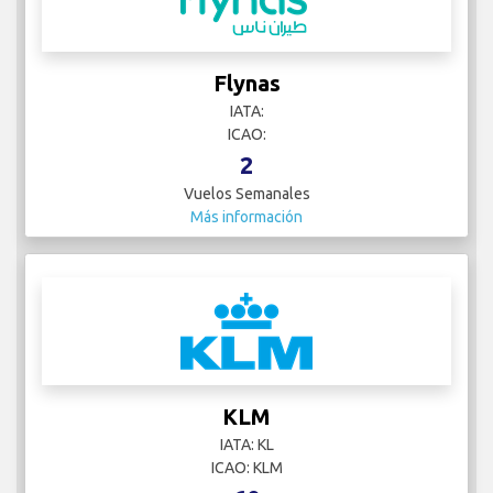
Flynas
IATA:
ICAO:
2
Vuelos Semanales
Más información
KLM
IATA: KL
ICAO: KLM