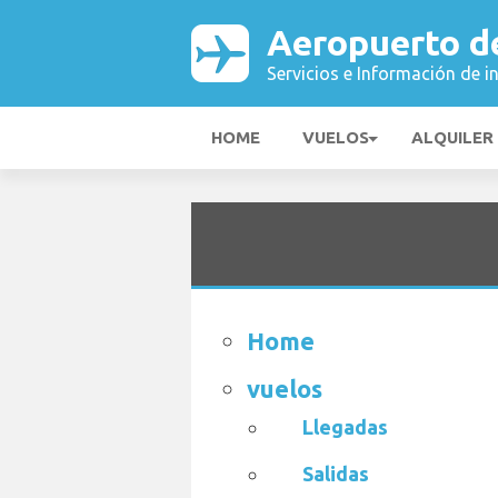
Aeropuerto d
Servicios e Información de i
HOME
VUELOS
ALQUILER
Home
vuelos
Llegadas
Salidas