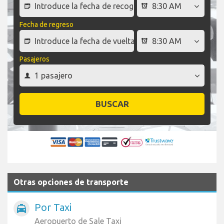
Fecha de regreso
Pasajeros
BUSCAR
Otras opciones de transporte
Por Taxi
local_taxi
Aeropuerto de Sale Taxi