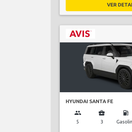
VER DETAL
HYUNDAI SANTA FE
group
business_center
local_gas_station
5
3
Gasoli