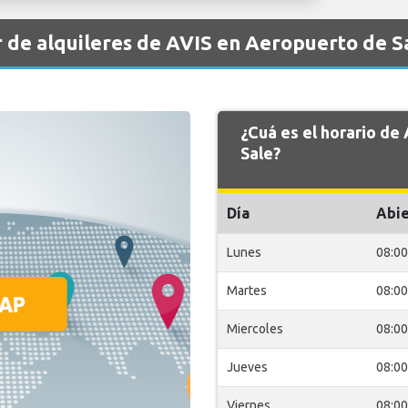
 de alquileres de AVIS en Aeropuerto de S
¿Cuá es el horario de
Sale?
Día
Abie
Lunes
08:00
Martes
08:00
Miercoles
08:00
Jueves
08:00
Viernes
08:00