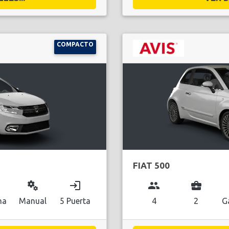
COMPACTO
FIAT 500
miscellaneous_services
login
group
business_center
na
Manual
5 Puerta
4
2
G