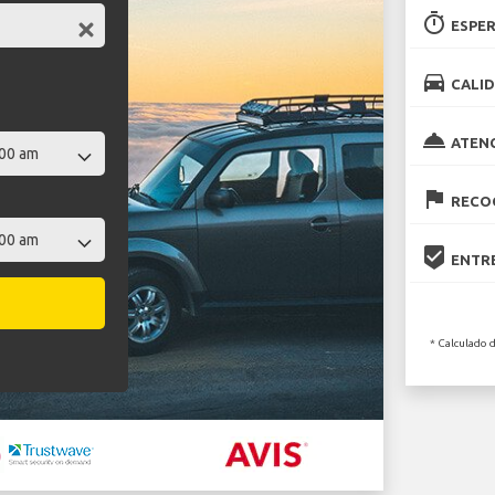
timer
ESPER
directions_car
CALID
room_service
ATEN
flag
RECOG
beenhere
ENTRE
* Calculado 