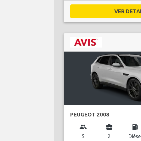
VER DETAL
PEUGEOT 2008
group
business_center
local_gas_station
5
2
Diése