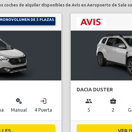
os coches de alquiler disponibles de Avis en Aeropuerto de Sale so
MONOVOLUMEN DE 5 PLAZAS
DACIA DUSTER
miscellaneous_services
login
group
business_center
na
Manual
4 Puerta
5
2
G
LES...
VER D