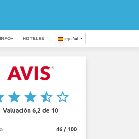
 INFO
HOTELES
español
ar
star
star
star_half
star_border
Valuación 6,2 de 10
46 / 100
IO