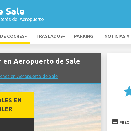
e Sale
nterés del Aeropuerto
 DE COCHES
TRASLADOS
PARKING
NOTICIAS Y
r en Aeropuerto de Sale
ches en Aeropuerto de Sale
st
BLES EN
ILER
credit_card
PREC