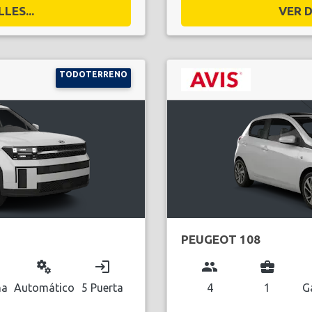
LES...
VER D
TODOTERRENO
PEUGEOT 108
miscellaneous_services
login
group
business_center
na
Automático
5 Puerta
4
1
G