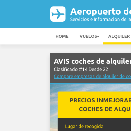
Aeropuerto d
Servicios e Información de i
HOME
VUELOS
ALQUILER
AVIS coches de alquile
Clasificado #14 Desde 22
Compare empresas de alquiler de co
PRECIOS INMEJORA
COCHES DE ALQU
Lugar de recogida