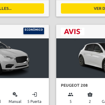
LES...
VER D
ECONÓMICO
PEUGEOT 208
miscellaneous_services
login
group
business_center
l
Manual
5 Puerta
5
2
G